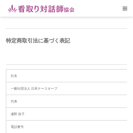
ホーム
特定商取引法に基づく表記
代表より
心の介護相談室
看取り対話師研修
社名
一般社団法人 日本ナースオーブ
ブログ
代表
協会について
瀬野 容子
電話番号