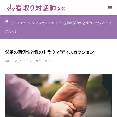
ーム
ホーム
ブログ
ディスカッション
父娘の関係性と性のトラウマ/ディ
スカッシ…
代表より
父娘の関係性と性のトラウマ/ディスカッション
心の介護相談室
2023.12.15
ディスカッション
看取り対話師研修
ブログ
協会について